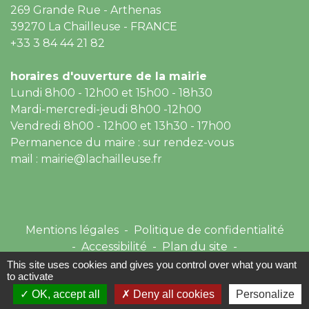
269 Grande Rue - Arthenas
39270 La Chailleuse - FRANCE
+33 3 84 44 21 82
horaires d'ouverture de la mairie
Lundi 8h00 - 12h00 et 15h00 - 18h30
Mardi-mercredi-jeudi 8h00 -12h00
Vendredi 8h00 - 12h00 et 13h30 - 17h00
Permanence du maire : sur rendez-vous
mail : mairie@lachailleuse.fr
Mentions légales
-
Politique de confidentialité
-
Accessibilité
-
Plan du site
-
Gestion des cookies
This site uses cookies and gives you control over what you want
to activate
OK, accept all
Deny all cookies
Personalize
Site créé en partenariat avec Réseau des Communes