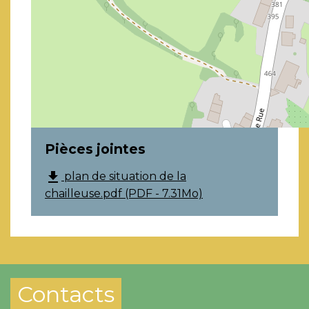
Pièces jointes
file_download
plan de situation de la
chailleuse.pdf (PDF - 7.31Mo)
© OpenStreetMap
Contacts