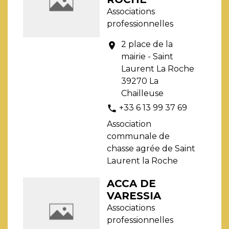
Associations
professionnelles
2 place de la
location_on
mairie - Saint
Laurent La Roche
39270 La
Chailleuse
+33 6 13 99 37 69
phone
Association
communale de
chasse agrée de Saint
Laurent la Roche
ACCA DE
VARESSIA
Associations
professionnelles