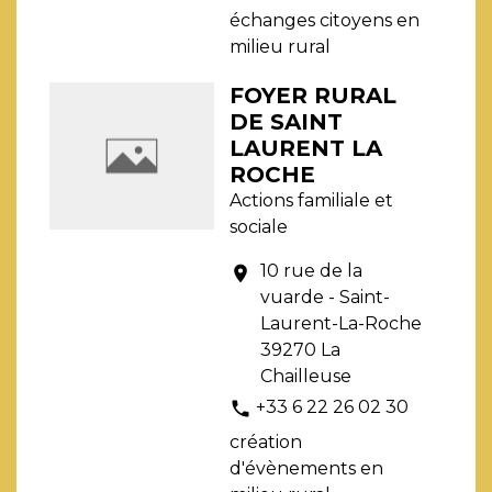
échanges citoyens en
milieu rural
FOYER RURAL
DE SAINT
LAURENT LA
ROCHE
Actions familiale et
sociale
10 rue de la
location_on
vuarde - Saint-
Laurent-La-Roche
39270 La
Chailleuse
+33 6 22 26 02 30
phone
création
d'évènements en