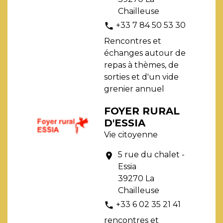
Chailleuse
+33 7 84 50 53 30
phone
Rencontres et
échanges autour de
repas à thèmes, de
sorties et d'un vide
grenier annuel
FOYER RURAL
D'ESSIA
Vie citoyenne
5 rue du chalet -
location_on
Essia
39270 La
Chailleuse
+33 6 02 35 21 41
phone
rencontres et