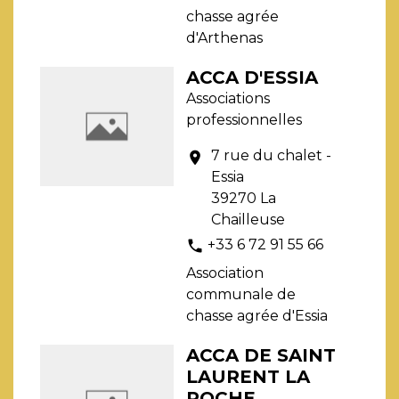
chasse agrée
d'Arthenas
ACCA D'ESSIA
Associations
professionnelles
7 rue du chalet -
location_on
Essia
39270 La
Chailleuse
+33 6 72 91 55 66
phone
Association
communale de
chasse agrée d'Essia
ACCA DE SAINT
LAURENT LA
ROCHE