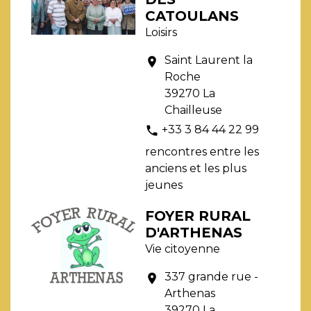
CATOULANS
Loisirs
Saint Laurent la
location_on
Roche
39270 La
Chailleuse
+33 3 84 44 22 99
phone
rencontres entre les
anciens et les plus
jeunes
FOYER RURAL
D'ARTHENAS
Vie citoyenne
337 grande rue -
location_on
Arthenas
39270 La