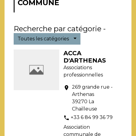
COMMUNE
Recherche par catégorie -
Toutes les catégories
ACCA
D'ARTHENAS
Associations
professionnelles
269 grande rue -
location_on
Arthenas
39270 La
Chailleuse
+33 6 84 99 36 79
phone
Association
communale de