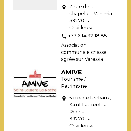
2 rue de la
location_on
chapelle - Varessia
39270 La
Chailleuse
+33 6 14 32 18 88
phone
Association
communale chasse
agrée sur Varessia
AMIVE
Tourisme /
Patrimoine
5 rue de l'échaux,
location_on
Saint Laurent la
Roche
39270 La
Chailleuse