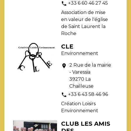
+33 6 60 46 27 45
phone
Association de mise
en valeur de l'église
de Saint Laurent la
Roche
CLE
Environnement
2 Rue de la mairie
location_on
- Varessia
39270 La
Chailleuse
+33 6 43 58 46 96
phone
Création Loisirs
Environnement
CLUB LES AMIS
DES